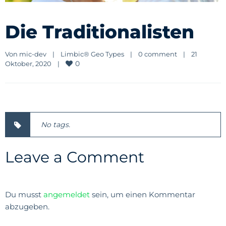
Die Traditionalisten
Von 
mic-dev
|
Limbic® Geo Types
|
0 comment
|
21 
0
Oktober, 2020    
|
No tags.
Leave a Comment
Du musst
angemeldet
sein, um einen Kommentar
abzugeben.